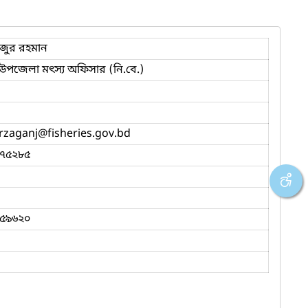
ফুজুর রহমান
উপজেলা মৎস্য অফিসার (নি.বে.)
rzaganj
@fisheries.gov.bd
৭৫২৮৫
৫৯৬২০