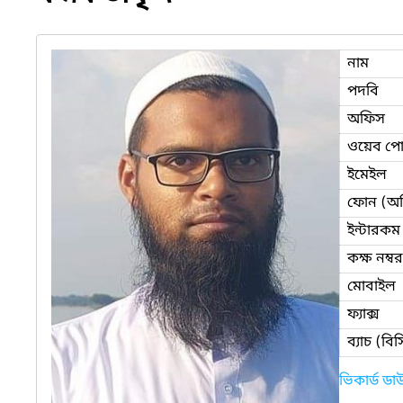
নাম
পদবি
অফিস
ওয়েব পোর
ইমেইল
ফোন (অ
ইন্টারকম
কক্ষ নম্বর
মোবাইল
ফ্যাক্স
ব্যাচ (ব
ভিকার্ড ড