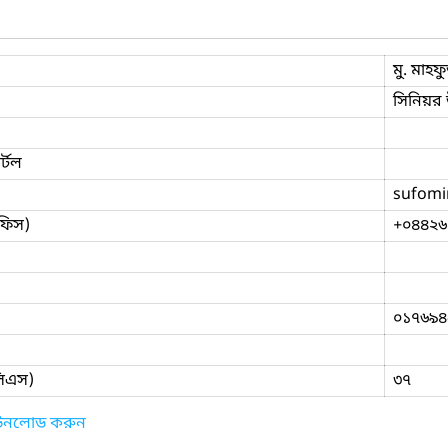
মু. মাহ
সিনিয়র 
্টল
sufomi
ফিস)
+০৪৪২৬
০১৭৬৯৪
িসিএস)
৩৭
াউনলোড করুন